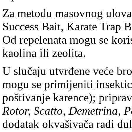
Za metodu masovnog ulova p
Success Bait, Karate Trap B
Od repelenata mogu se koris
kaolina ili zeolita.
U slučaju utvrđene veće bro
mogu se primijeniti insekti
poštivanje karence); priprav
Rotor, Scatto, Demetrina, P
dodatak okvašivača radi dul