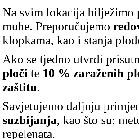
Na svim lokacija bilježimo
muhe. Preporučujemo
redov
klopkama, kao i stanja plo
Ako se tjedno utvrdi prisut
ploči
te
10 % zaraženih p
zaštitu
.
Savjetujemo daljnju primj
suzbijanja
, kao što su: me
repelenata.