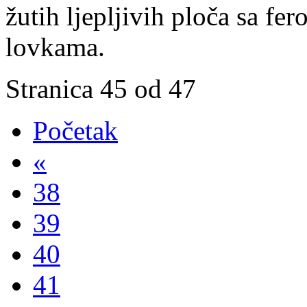
žutih ljepljivih ploča sa f
lovkama.
Stranica 45 od 47
Početak
«
38
39
40
41