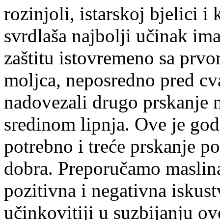
rozinjoli, istarskoj bjelici i
svrdlaša najbolji učinak ima
zaštitu istovremeno sa prv
moljca, neposredno pred cva
nadovezali drugo prskanje 
sredinom lipnja. Ove je god
potrebno i treće prskanje p
dobra. Preporučamo maslina
pozitivna i negativna iskust
učinkovitiji u suzbijanju ov