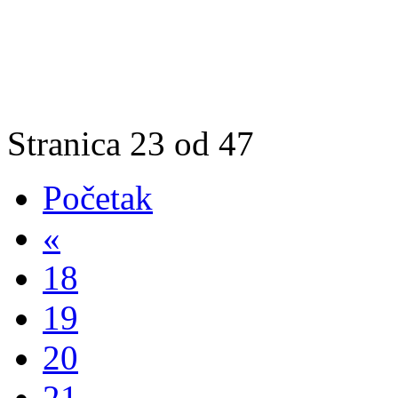
Stranica 23 od 47
Početak
«
18
19
20
21