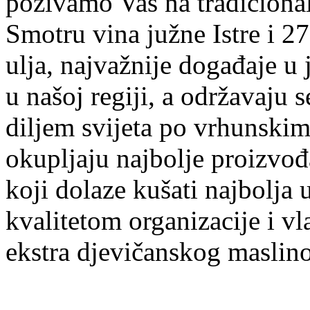
pozivamo Vas na tradiciona
Smotru vina južne Istre i 
ulja, najvažnije događaje u j
u našoj regiji, a održavaju s
diljem svijeta po vrhunski
okupljaju najbolje proizvođa
koji dolaze kušati najbolja ul
kvalitetom organizacije i v
ekstra djevičanskog maslino