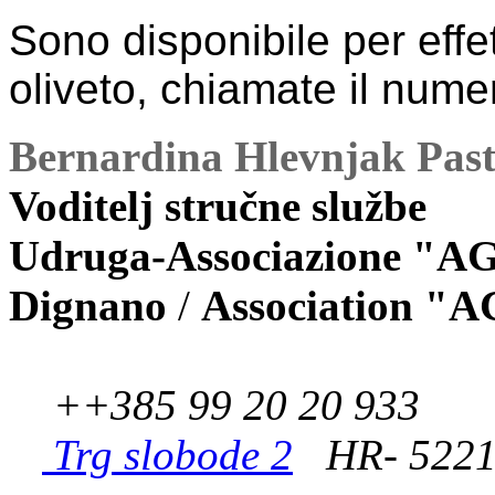
Sono disponibile per effe
oliveto, chiamate il nu
Bernardina Hlevnjak Pastro
Voditelj stručne službe
Udruga-Associazione
"AG
Dignano
/
Association
"A
++385 99 20 20 933
Trg slobode 2
HR- 5221