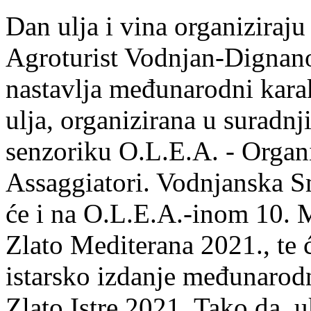
Dan ulja i vina organizira
Agroturist Vodnjan-Dignano
nastavlja međunarodni karak
ulja, organizirana u suradnj
senzoriku O.L.E.A. - Organ
Assaggiatori. Vodnjanska S
će i na O.L.E.A.-inom 10.
Zlato Mediterana 2021., te ć
istarsko izdanje međunarod
Zlato Istre 2021. Tako da, u