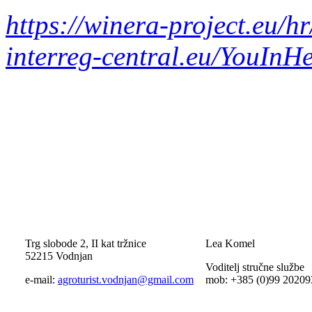
https://winera-project.eu/hr
interreg-central.eu/YouInHe
Trg slobode 2, II kat tržnice
Lea Komel
52215 Vodnjan
Voditelj stručne službe
e-mail:
agroturist.vodnjan@gmail.com
mob: +385 (0)99 20209