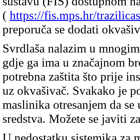
sustavu (FIS) dostupnom na
(
https://fis.mps.hr/trazilica
preporuča se dodati okvaši
Svrdlaša nalazim u mnogim 
gdje ga ima u značajnom bro
potrebna zaštita što prije i
uz okvašivač. Svakako je po
maslinika otresanjem da se u
sredstva. Možete se javiti 
U nedostatku sistemika za m