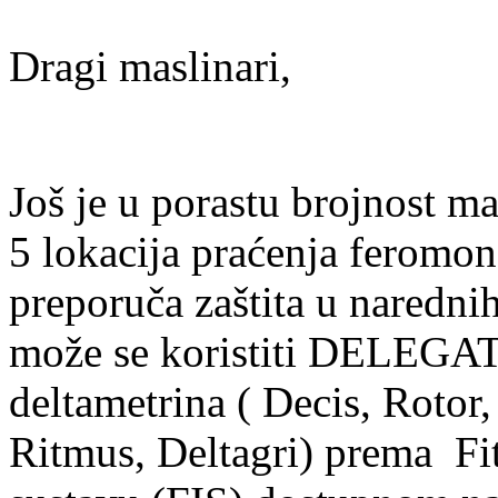
Dragi maslinari,
Još je u porastu brojnost m
5 lokacija praćenja feromo
preporuča zaštita u naredni
može se koristiti DELEGAT
deltametrina ( Decis, Rotor,
Ritmus, Deltagri) prema F