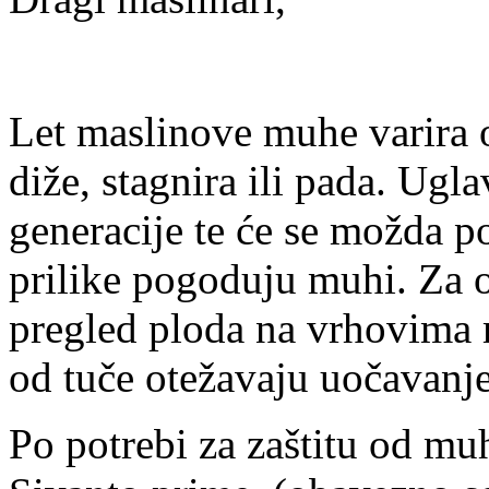
Let maslinove muhe varira o
diže, stagnira ili pada. Ugl
generacije te će se možda 
prilike pogoduju muhi. Za 
pregled ploda na vrhovima m
od tuče otežavaju uočavanje
Po potrebi za zaštitu od muh