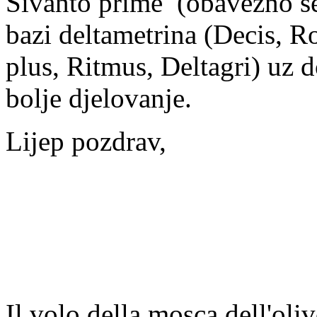
Sivanto prime (obavezno se 
bazi deltametrina (Decis, Ro
plus, Ritmus, Deltagri) uz d
bolje djelovanje.
Lijep pozdrav,
Il volo della mosca dell'ol