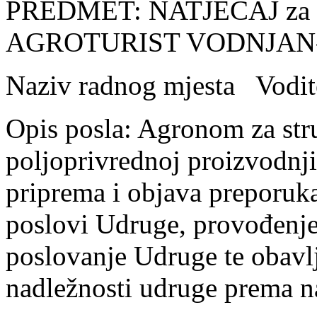
PREDMET: NATJEČAJ za p
AGROTURIST VODNJAN
Naziv radnog mjesta Vodite
Opis posla: Agronom za str
poljoprivrednoj proizvodnji
priprema i objava preporuka 
poslovi Udruge, provođenje
poslovanje Udruge te obavlj
nadležnosti udruge prema n