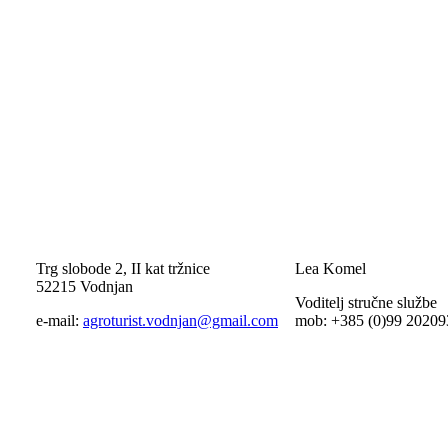
Trg slobode 2, II kat tržnice
Lea Komel
52215 Vodnjan
Voditelj stručne službe
e-mail:
agroturist.vodnjan@gmail.com
mob: +385 (0)99 20209