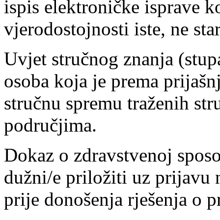
ispis elektroničke isprave 
vjerodostojnosti iste, ne sta
Uvjet stručnog znanja (stup
osoba koja je prema prijašn
stručnu spremu traženih st
područjima.
Dokaz o zdravstvenoj sposob
dužni/e priložiti uz prijavu 
prije donošenja rješenja o p