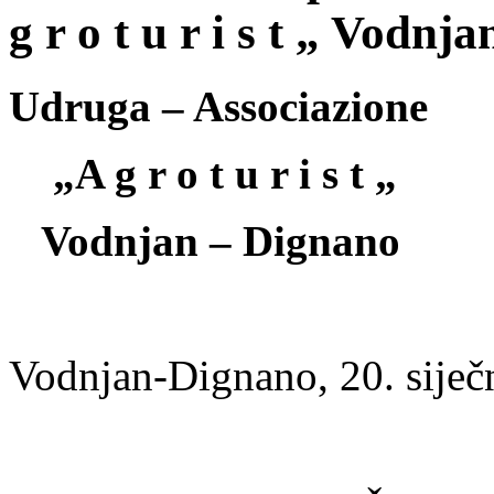
g r o t u r i s t „ Vodnj
Udruga – Associazione
„A g r o t u r i s t „
Vodnjan – Dignano
Vodnjan-Dignano, 20. siječ