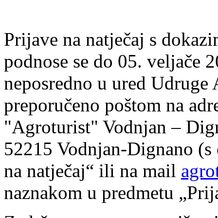
Prijave na natječaj s dokaz
podnose se do 05. veljače 2
neposredno u ured Udruge A
preporučeno poštom na adr
"Agroturist" Vodnjan – Dign
52215 Vodnjan-Dignano (s
na natječaj“ ili na mail
agro
naznakom u predmetu „Prija