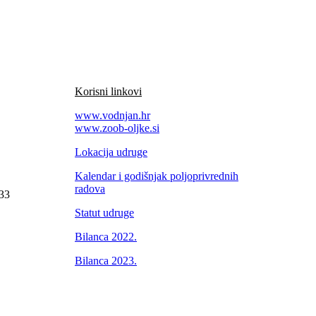
Korisni linkovi
www.vodnjan.hr
www.zoob-oljke.si
Lokacija udruge
Kalendar i godišnjak poljoprivrednih
radova
33
Statut udruge
Bilanca 2022.
Bilanca 2023.