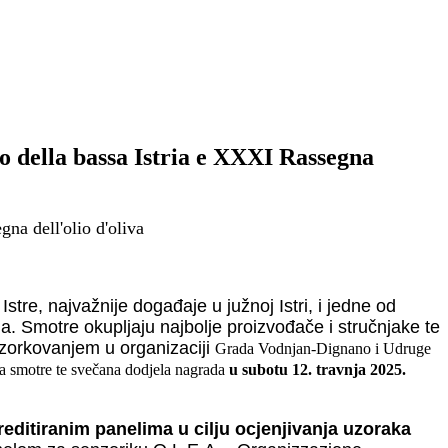
no della bassa Istria e XXXI Rassegna
na dell'olio d'oliva
Istre,
najvažnije događaje u južnoj Istri, i jedne od
ma.
Smotre okupljaju najbolje proizvođače i stručnjake te
im uzorkovanjem u organizaciji
Grada Vodnjan-Dignano i Udruge
aka smotre te svečana dodjela nagrada
u subotu 12. travnja 2025.
reditiranim panelima u cilju ocjenjivanja uzoraka