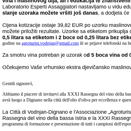
vina i maslinovog ulja, ali i edukacija te znanstveni
Laboratorio Esperti Assaggiatori nastavljamo u vidu ed
slanje uzoraka možete vršiti još danas
, a dodjela će
Cijena kotizacije ostaje 39,82 EUR po uzorku maslinovog
možete priložiti rezultate. Uzorke sa etiketom prikuplja
0,5 litara sa etiketom i 2 boce od 0,25 litara bez eti
godine na
agroturist.vodnjan@gmail.com
ili se prijave telefonski na
Za smotru vina potreban je uzorak o
d 5 boca vina od 0
Očekujemo Vaše vrhunsko ekstra djevičansko maslinovo u
Gentili signore/i,
Abbiamo il piacere di invitarvi alla XXXI Rassegna del vino della bass
avrà luogo a Dignano nella città dell'olio d'oliva per eccellenza e quest
La Città di Vodnjan-Dignano e l'Associazione „Agroturist
Rassegna del vino della bassa Istria e la XXXI Rassegna d
programma di formazione e presentazione di tutti i campioni dell'espo