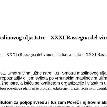
aslinovog ulja Istre - XXXI Rassegna del vi
re - XXXI (Rassegna del vino della bassa Istria e XXXI Rasseg
1. Smotru vina južne Istre i 31. Smotru maslinovog ulja 
e prepoznatljiv diljem svijeta po vrhunskim maslinovim ulji
na južne Istre, a ističu se kvalitetom organizacije i vlastit
 broj posjetioca planiran je program edukacije i prezentacija svih uzor
itutom za poljoprivredu i turizam Poreč i njihovim ak