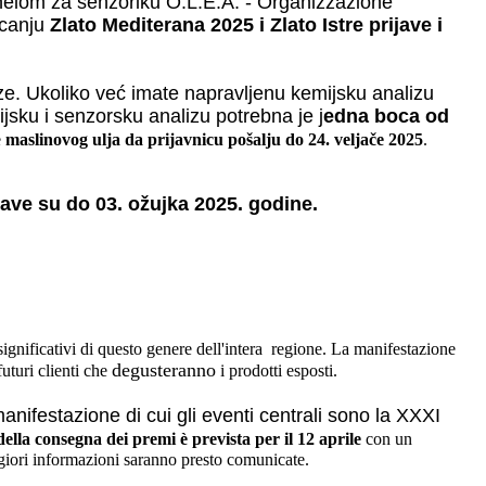
elom za senzoriku O.L.E.A. - Organizzazione
ecanju
Zlato Mediterana 2025 i Zlato Istre prijave i
ze. Ukoliko već imate napravljenu kemijsku analizu
ijsku i senzorsku analizu potrebna je j
edna boca od
e
maslinovog ulja da prijavnicu pošalju do 24. veljače 2025
.
ijave su do 03. ožujka 2025. godine.
ignificativi di questo genere dell'intera regione. La manifestazione
degusteranno
futuri clienti che
i prodotti esposti.
nifestazione di cui gli eventi centrali sono la XXXI
ella consegna dei premi è prevista per il 12 aprile
con un
giori informazioni saranno presto comunicate.