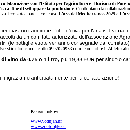
laborazione con l'Istituto per l'agricoltura e il turismo di Parenzo 
ifica al fine di sviluppare la produzione
. Continuiamo la collaborazion
oliva. Per partecipare al concorso
L'oro del Mediterraneo 2025 e L'oro d
r ciascun campione d'olio d'oliva per l'analisi fisico-chi
o raccolti da un comitato autorizzato dell'associazione Ag
itri
(le bottiglie vuote verranno consegnate dal comitato
iversi telefonicamente allo 0992020933 entro e non oltre il 24 febbraio 
i vino da 0,75 o 1 litro,
più 19,88 EUR per singolo camp
, vi ringraziamo anticipatamente per la collaborazione!
Korisni linkovi
www.vodnjan.hr
www.zoob-oljke.si