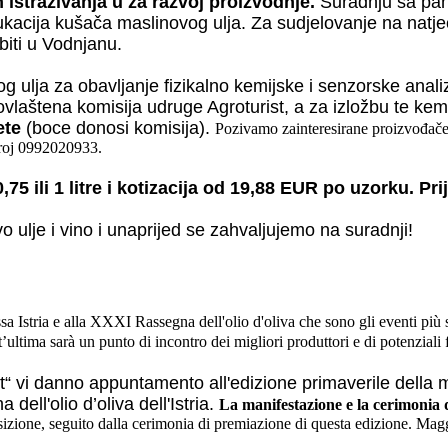
h istraživanja u za razvoj proizvodnje.
Suradnju sa pan
ukacija kušača maslinovog ulja. Za sudjelovanje na natj
 biti u Vodnjanu.
 ulja za obavljanje fizikalno kemijske i senzorske anali
 ovlaštena komisija udruge Agroturist, a za izložbu te kem
kete
(boce donosi komisija).
Pozivamo zainteresirane proizvođač
 broj 0992020933.
,75 ili 1 litre i kotizacija od 19,88 EUR po uzorku. Pr
lje i vino i unaprijed se zahvaljujemo na suradnji!
a Istria e alla XXXI Rassegna dell'olio d'oliva che sono gli eventi più s
’ultima sarà un punto di incontro dei migliori produttori e di potenziali 
“ vi danno appuntamento all'edizione primaverile della ma
ell'olio d’oliva dell'Istria.
La manifestazione e la cerimonia d
sizione, seguito dalla cerimonia di premiazione di questa edizione. Mag