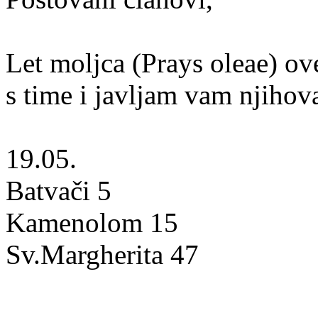
Let moljca (Prays oleae) ove
s time i javljam vam njihov
19.05.
Batvači 5
Kamenolom 15
Sv.Margherita 47