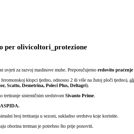
 per olivicoltori_protezione
jni uvjeti za razvoj maslinove muhe. Preporučujemo
redovito praćenje
 feromonskoj klopci tjedno, odnosno 2 ili više na žutoj ploči tjedno),
al
or, Scatto, Demetrina, Poleci Plus, Deltagri
).
 tretiranje sistemičnim sredstvom
Sivanto Prime
.
i ASPIDA.
malni broj tretiranja u sezoni, sukladno sredstvu koje koristite.
aju oborina tretman je potrebno što prije ponoviti.