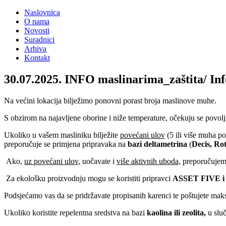
Naslovnica
O nama
Novosti
Suradnici
Arhiva
Kontakt
30.07.2025. INFO maslinarima_zaštita/ Info
Na većini lokacija bilježimo ponovni porast broja maslinove muhe.
S obzirom na najavljene oborine i niže temperature, očekuju se povol
Ukoliko u vašem masliniku bilježite
povećani ulov
(5 ili više muha po
preporučuje se primjena pripravaka na
bazi deltametrina
(
Decis, Rot
Ako,
uz povećani ulov
, uočavate i
više aktivnih uboda,
preporučujemo
Za ekološku proizvodnju mogu se koristiti pripravci
ASSET
FIVE 
Podsjećamo vas da se pridržavate propisanih karenci te poštujete maksi
Ukoliko koristite repelentna sredstva na bazi
kaolina ili zeolita,
u sluč