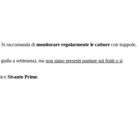
o. Si raccomanda di
monitorare regolarmente le catture
con trappole,
 gialla a settimana), ma
non siano presenti punture sui frutti o si
emico
Sivanto Prime
.