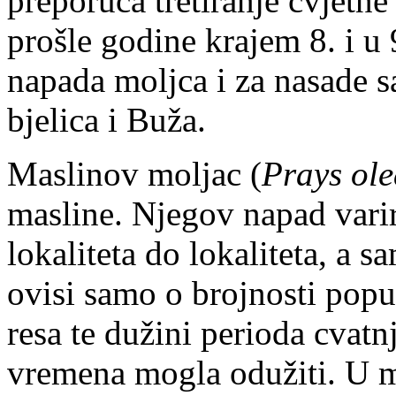
preporuča tretiranje cvjetne
prošle godine krajem 8. i u
napada moljca i za nasade sa
bjelica i Buža.
Maslinov moljac (
Prays ol
masline. Njegov napad varir
lokaliteta do lokaliteta, a s
ovisi samo o brojnosti popul
resa te dužini perioda cvatn
vremena mogla odužiti. U 