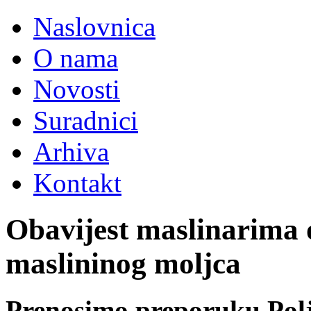
Naslovnica
O nama
Novosti
Suradnici
Arhiva
Kontakt
Obavijest maslinarima o
maslininog moljca
Prenosimo preporuku Polj