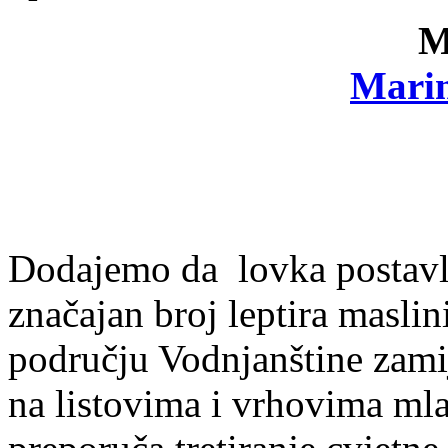
M
Marin
Dodajemo da lovka postavlj
značajan broj leptira maslin
području Vodnjanštine zami
na listovima i vrhovima mla