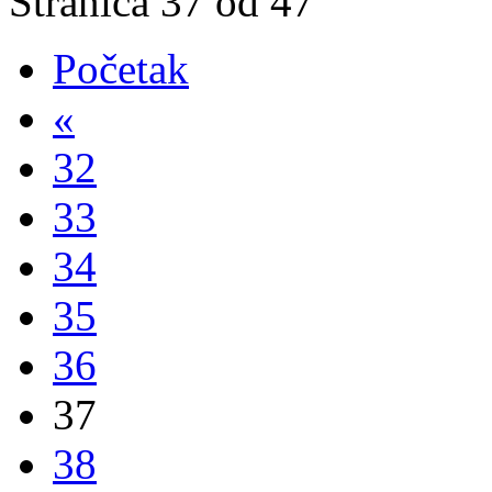
Stranica 37 od 47
Početak
«
32
33
34
35
36
37
38