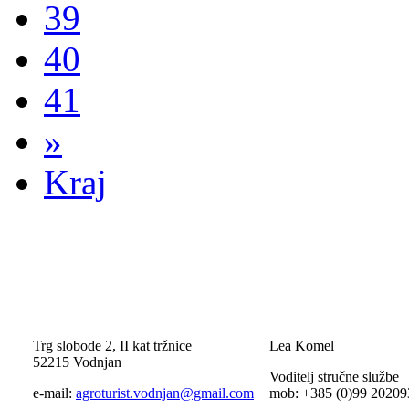
39
40
41
»
Kraj
Trg slobode 2, II kat tržnice
Lea Komel
52215 Vodnjan
Voditelj stručne službe
e-mail:
agroturist.vodnjan@gmail.com
mob: +385 (0)99 20209