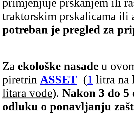
primjenjuje prskanjem ili r
traktorskim prskalicama ili
potreban je pregled za pr
Za
ekološke nasade
u ovom
piretrin
ASSET
(
1
litra na
litara vode
).
Nakon 3 do 5 
odluku o ponavljanju zašti