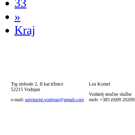
33
»
Kraj
Trg slobode 2, II kat tržnice
Lea Komel
52215 Vodnjan
Voditelj stručne službe
e-mail:
agroturist.vodnjan@gmail.com
mob: +385 (0)99 20209