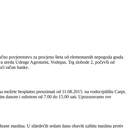
učno povjerenstvo za procjenu šteta od elementarnih nepogoda grada
 u uredu Udruge Agroturist, Vodnjan, Trg slobode 2, počevši od
ući račun banke.
a možete besplatno preuzimati od 11.08.2015. na vodocrpilištu Carpi,
adnim danom i subotom od 7.00 do 15.00 sati. Upozoravamo sve
ihrane maslina. U slijedećih sedam dana obaviti zaštitu maslinu protiv