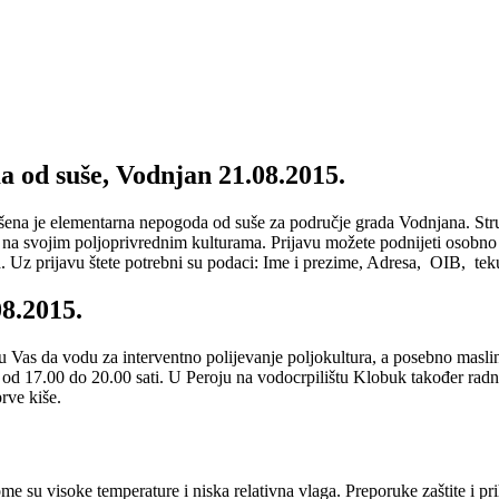
a od suše, Vodnjan 21.08.2015.
šena je elementarna nepogoda od suše za područje grada Vodnjana. Str
e na svojim poljoprivrednim kulturama. Prijavu možete podnijeti osobno
a. Uz prijavu štete potrebni su podaci: Ime i prezime, Adresa, OIB, tek
8.2015.
 Vas da vodu za interventno polijevanje poljokultura, a posebno maslin
e od 17.00 do 20.00 sati. U Peroju na vodocrpilištu Klobuk također r
prve kiše.
e su visoke temperature i niska relativna vlaga. Preporuke zaštite i pr