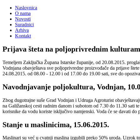
Naslovnica
O nama
Novosti
Suradnici
Arhiva
Kontakt
Prijava šteta na poljoprivrednim kulturam
Temeljem Zaključka Župana Istarske županije, od 20.08.2015. progla
Vodnjana obavještava sve poljoprivredne proizvođače da prijave štet
24.08.2015. od 08.00 - 12.00 i od 17.00 do 19.00 sati, sve do opoziv
Navodnjavanje poljokultura, Vodnjan, 10.0
Zbog dugotrajne suše Grad Vodnjan i Udruga Agroturist obavještavaju
na Galižanskoj cesti radnim danom i subotom od 7.30 do 11.30 sati t
korisnike da vodu koriste isključivo namjenski. Voda će se davati do 
Stanje u maslinicima, 15.06.2015.
Maslinari su već u cvatnji maslina izgubili preko 50% uroda. Uzrok tom