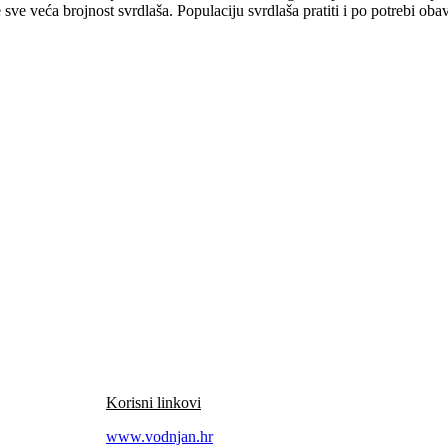
ve veća brojnost svrdlaša. Populaciju svrdlaša pratiti i po potrebi obav
Korisni linkovi
www.vodnjan.hr