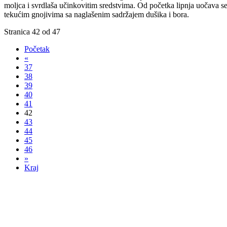
moljca i svrdlaša učinkovitim sredstvima. Od početka lipnja uočava se s
tekućim gnojivima sa naglašenim sadržajem dušika i bora.
Stranica 42 od 47
Početak
«
37
38
39
40
41
42
43
44
45
46
»
Kraj