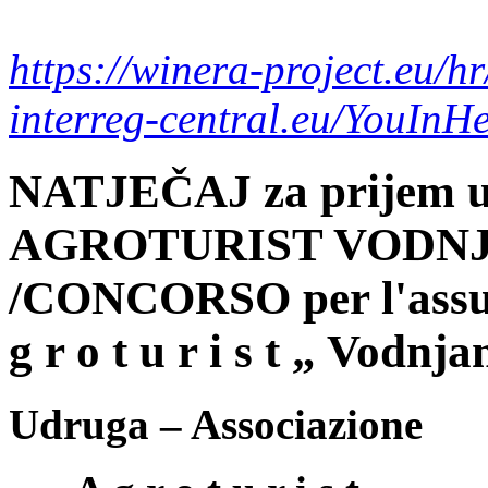
https://winera-project.eu/hr
interreg-central.eu/YouInHe
NATJEČAJ za prijem 
AGROTURIST VODN
/CONCORSO per l'assun
g r o t u r i s t „ Vodnj
Udruga – Associazione