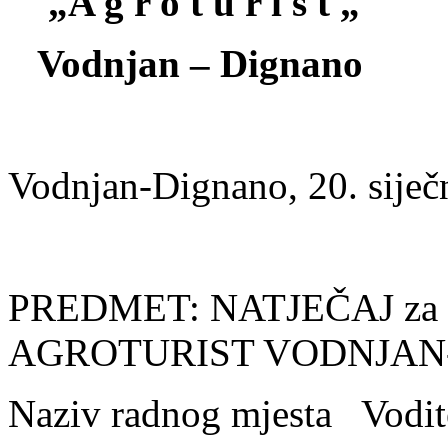
„A g r o t u r i s t „
Vodnjan – Dignano
Vodnjan-Dignano, 20. siječ
PREDMET: NATJEČAJ za p
AGROTURIST VODNJAN
Naziv radnog mjesta Vodite