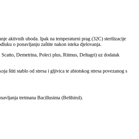
e aktivnih uboda. Ipak na temperaturni prag (32C) sterilizacije
odluku o ponavljanju zaštite nakon isteka djelovanja.
, Scatto, Demetrina, Poleci plus, Ritmus, Deltagri) uz dodatak
a štiti stablo od stresa i gljivica te abiotskog stresa povezanog s
navljanja tretmana Bacillusima (Belthirul).