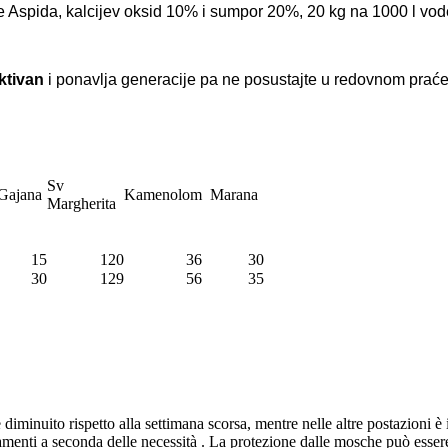
e Aspida, kalcijev oksid 10% i sumpor 20%, 20 kg na 1000 l vod
ktivan
i ponavlja generacije pa ne posustajte u redovnom praćen
Sv
ajana
Kamenolom
Marana
Margherita
15
120
36
30
30
129
56
35
diminuito rispetto alla settimana scorsa, mentre nelle altre postazioni è
amenti a seconda delle necessità . La protezione dalle mosche può essere 