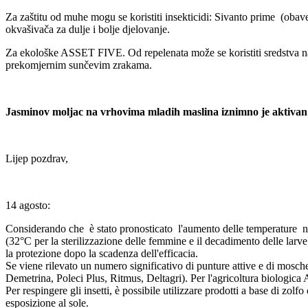
Za zaštitu od muhe mogu se koristiti insekticidi: Sivanto prime (obave
okvašivača za dulje i bolje djelovanje.
Za ekološke ASSET FIVE. Od repelenata može se koristiti sredstva na baz
prekomjernim sunčevim zrakama.
Jasminov moljac na vrhovima mladih maslina iznimno je aktivan
Lijep pozdrav,
14 agosto:
Considerando che è stato pronosticato l'aumento delle temperature nel
(32°C per la sterilizzazione delle femmine e il decadimento delle larve ne
la protezione dopo la scadenza dell'efficacia.
Se viene rilevato un numero significativo di punture attive e di mosche
Demetrina, Poleci Plus, Ritmus, Deltagri). Per l'agricoltura biolog
Per respingere gli insetti, è possibile utilizzare prodotti a base di zolf
esposizione al sole.