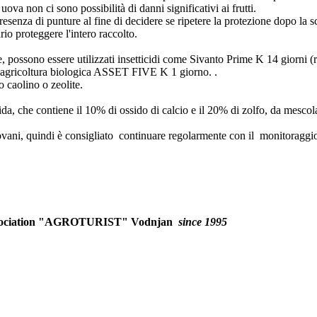
ova non ci sono possibilità di danni significativi ai frutti.
a presenza di punture al fine di decidere se ripetere la protezione dopo la
ario proteggere l'intero raccolto.
, possono essere utilizzati insetticidi come Sivanto Prime K 14 giorni (
 l'agricoltura biologica ASSET FIVE K 1 giorno. .
 o caolino o zeolite.
da, che contiene il 10% di ossido di calcio e il 20% di zolfo, da mesco
iovani, quindi è consigliato continuare regolarmente con il monitoraggio e
ociation
"AGROTURIST" Vodnjan
since 1995