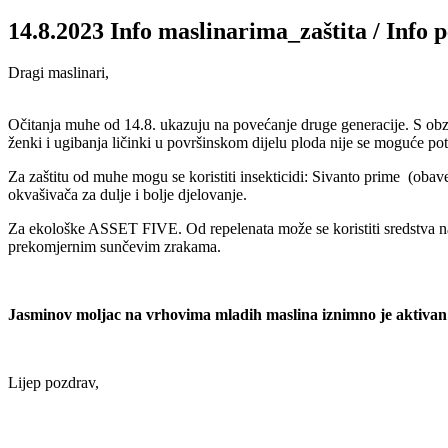
14.8.2023 Info maslinarima_zaštita / Info p
Dragi maslinari,
Očitanja muhe od 14.8. ukazuju na povećanje druge generacije. S obzi
ženki i ugibanja ličinki u površinskom dijelu ploda nije se moguće pot
Za zaštitu od muhe mogu se koristiti insekticidi: Sivanto prime (obave
okvašivača za dulje i bolje djelovanje.
Za ekološke ASSET FIVE. Od repelenata može se koristiti sredstva na baz
prekomjernim sunčevim zrakama.
Jasminov moljac na vrhovima mladih maslina iznimno je aktivan
Lijep pozdrav,