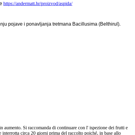
e
https://andermatt.hr/proizvod/aspida/
ju pojave i ponavljanja tretmana Bacillusima (Belthirul).
 in aumento. Si raccomanda di continuare con l' ispezione dei frutti e
interrotta circa 20 giorni prima del raccolto poiché, in base allo