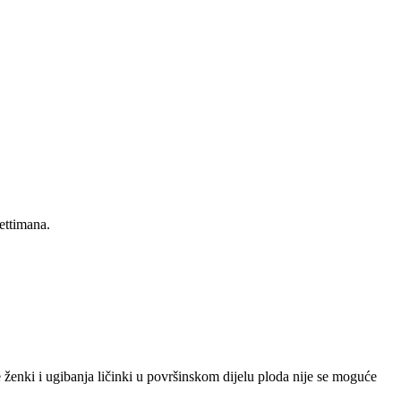
settimana.
ženki i ugibanja ličinki u površinskom dijelu ploda nije se moguće