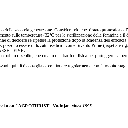
nto della seconda generazione. Considerando che è stato pronosticato l
ento sulle temperatura (32°C per la sterilizzazione delle femmine e il de
l fine di decidere se ripetere la protezione dopo la scadenza dell'efficacia.
, possono essere utilizzati insetticidi come Sivanto Prime (rispettare ri
ica ASSET FIVE.
o o caolino o zeolite, che creano una barriera fisica per proteggere l'albero
iovani, quindi è consigliato continuare regolarmente con il monitoraggio e
ociation
"AGROTURIST" Vodnjan
since 1995